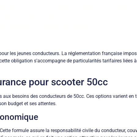
facture avoir ? Comment l’utiliser pour renforcer la satisfaction c
les plus avantageux de 2024
 dette légitime d’une erreur administrative ?
pour les jeunes conducteurs. La réglementation française impos
tte obligation s'accompagne de particularités tarifaires liées à 
surance pour scooter 50cc
aux besoins des conducteurs de 50cc. Ces options varient en ter
on budget et ses attentes.
économique
. Cette formule assure la responsabilité civile du conducteur, 