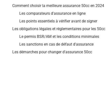
Comment choisir la meilleure assurance 50cc en 2024
Les comparateurs d'assurance en ligne
Les points essentiels à vérifier avant de signer
Les obligations légales et réglementaires pour les 50cc
Le permis BSR/AM et les conditions minimales
Les sanctions en cas de défaut d'assurance
Les démarches pour changer d'assurance 50cc
La résiliation selon la loi Hamon
Les documents nécessaires au transfert d'assuranc
Partagez l'article sur vos réseaux :
Autres articles
Comment simplifier votre demande de credit en ligne
Comment optimiser votre demande de credit en lign
Quel est le prix au kW chez Electrabel ? Comparati