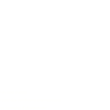
e
 en trois etapes
e pour des conditions avantageuses
f des formules d’abonnement