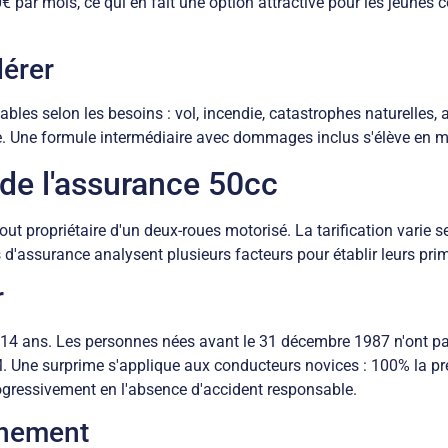
40€ par mois, ce qui en fait une option attractive pour les jeunes
dérer
es selon les besoins : vol, incendie, catastrophes naturelles, a
ule. Une formule intermédiaire avec dommages inclus s'élève en
x de l'assurance 50cc
t propriétaire d'un deux-roues motorisé. La tarification varie s
d'assurance analysent plusieurs facteurs pour établir leurs pri
r
14 ans. Les personnes nées avant le 31 décembre 1987 n'ont pa
M. Une surprime s'applique aux conducteurs novices : 100% la p
ogressivement en l'absence d'accident responsable.
nnement