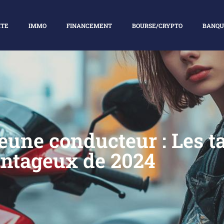
ITE
IMMO
FINANCEMENT
BOURSE/CRYPTO
BANQU
une conducteur : Les tar
ntageux de 2024